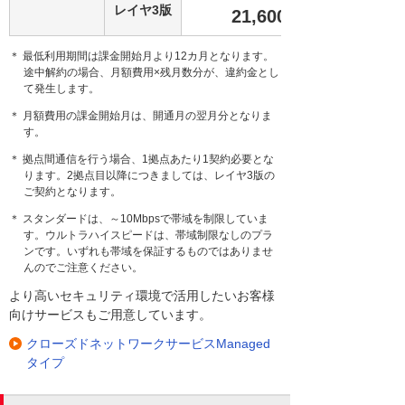
レイヤ3版
21,600
円
＊ 最低利用期間は課金開始月より12カ月となります。
途中解約の場合、月額費用×残月数分が、違約金とし
て発生します。
＊ 月額費用の課金開始月は、開通月の翌月分となりま
す。
＊ 拠点間通信を行う場合、1拠点あたり1契約必要とな
ります。2拠点目以降につきましては、レイヤ3版の
ご契約となります。
＊ スタンダードは、～10Mbpsで帯域を制限していま
す。ウルトラハイスピードは、帯域制限なしのプラ
ンです。いずれも帯域を保証するものではありませ
んのでご注意ください。
より高いセキュリティ環境で活用したいお客様
向けサービスもご用意しています。
クローズドネットワークサービスManaged
タイプ