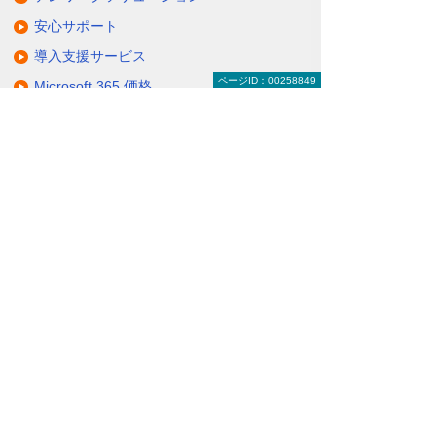
安心サポート
導入支援サービス
ページID：00258849
Microsoft 365 価格
関連ソリューション・製品
クラウドを利用し、効率的で安全なオフィ
ス環境をつくる
（クラウドサービス）
Microsoft 365 インターネット申し込み
最新版Officeを導入コスト0円で！ Microsoft
365 Apps for business
おすすめのオンラインサービス