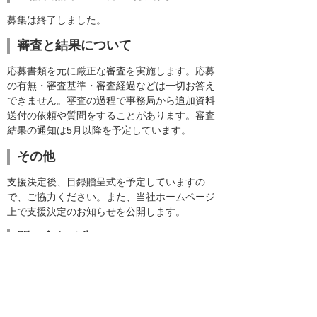
募集は終了しました。
審査と結果について
応募書類を元に厳正な審査を実施します。応募
の有無・審査基準・審査経過などは一切お答え
できません。審査の過程で事務局から追加資料
送付の依頼や質問をすることがあります。審査
結果の通知は5月以降を予定しています。
その他
支援決定後、目録贈呈式を予定していますの
で、ご協力ください。また、当社ホームページ
上で支援決定のお知らせを公開します。
問い合わせ先
本プロジェクトについてのお問い合わせは、全
てメールでお願いします。お電話でのお問い合
わせは受け付けておりません。
「大塚商会ハートフル基金 復興応援プロジェ