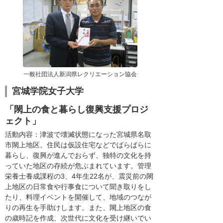
一般社団法人新潟県レクリエーション協会
宮城学院女子大学
「閖上の食と暮らし復興支援プロジ
ェクト」
活動内容：津波で壊滅状態になった宮城県名取
市閖上地区。住民は仮設住宅などでばらばらに
暮らし、復興が進んでおらず、独特の文化を持
っていた地区の存続が危ぶまれています。管理
栄養士養成課程の3、4年生22名が、震災前の閖
上地区の日常食や行事食について聞き取りをし
たり、料理イベントを開催して、地域のつなが
りの再生を手助けします。また、閖上地区の食
の歳時記を作成、次世代に文化を受け継いでい