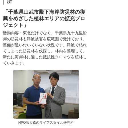
所
「千葉県山武市殿下海岸防災林の復
興をめざした植林エリアの拡充プロ
ジェクト」
活動内容：東北だけでなく、千葉県九十九里沿
岸の防災林も津波被害を広範囲で受けており、
整備が追い付いていない状況です。津波で枯れ
てしまった防災林を伐採し、林内を整理して、
新たに海岸林に適した抵抗性クロマツを植林し
ていきます。
NPO法人森のライフスタイル研究所