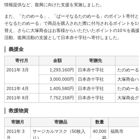
情報提供など、復興に向けた支援を実施しました。
また、「たのめーる」、「ぱーそなるたのめーる」のポイント寄付と
そなるたのめーる」で商品を購入された際に付与されるポイントを1
替え、さらに大塚商会はお客様からいただいたポイントの10％を義
活動、復興活動の支援として日本赤十字社へ寄付しました。
義援金
寄付月
金額
寄贈先
2011年 3月
1,293,160円
日本赤十字社
たのめーる
3,000,000円
日本赤十字社
大塚商会ハ
2011年 4月
1,405,580円
日本赤十字社
たのめーる
2011年 8月
7,752,158円
日本赤十字社
大塚商会グ
救援物資
寄贈月
寄贈品
数量
2011年 3
サージカルマスク（50枚入
40,000
福島市
月
り）
箱