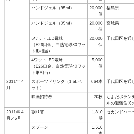
ハンドジェル（95ml）
20,000
福島県
個
ハンドジェル（95ml）
20,000
宮城県
個
5ワットLED電球
20,000
千代田区を通
（E26口金、白熱電球30ワッ
個
ト形相当）
4ワットLED電球
5,000
（E26口金、白熱電球40ワッ
個
ト形相当）
2011年 4
スポーツドリンク（1.5Lペ
664本
千代田区を通
月
ット）
映画招待券
20枚
ちよだボラン
ルの避難住民
2011年 4
割り箸
1,810
セカンドハー
月／5月
膳
スプーン
1,516
本