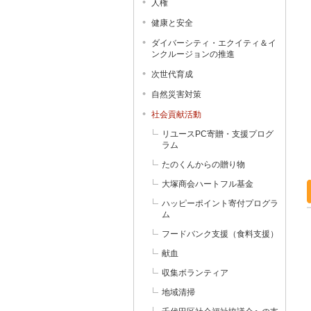
人権
健康と安全
ダイバーシティ・エクイティ＆イ
ンクルージョンの推進
次世代育成
自然災害対策
社会貢献活動
リユースPC寄贈・支援プログ
ラム
たのくんからの贈り物
大塚商会ハートフル基金
ハッピーポイント寄付プログラ
ム
フードバンク支援（食料支援）
献血
収集ボランティア
地域清掃