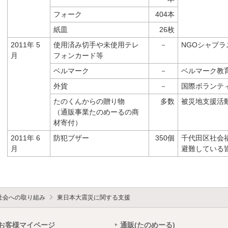
フォーク
404本
紙皿
26枚
2011年 5
使用済み切手や未使用テレ
－
NGOシャプラ
月
フォンカード等
ベルマーク
－
ベルマーク教
外貨
－
国際ボランテ
たのくんからの贈り物
多数
被災地支援活
（通販事業たのめーるの商
材寄付）
2011年 6
防犯ブザー
350個
千代田区社会
月
避難している
社会への取り組み
東日本大震災に関する支援
お客様マイページ
通販(たのめーる)