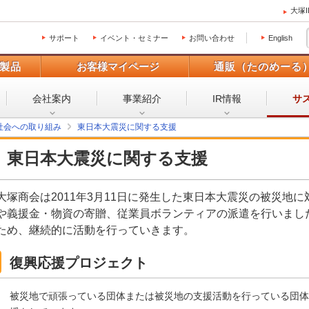
大塚
サポート
イベント・セミナー
お問い合わせ
English
製品
お客様マイページ
通販（たのめーる
会社案内
事業紹介
IR情報
サ
社会への取り組み
東日本大震災に関する支援
東日本大震災に関する支援
大塚商会は2011年3月11日に発生した東日本大震災の被災地
や義援金・物資の寄贈、従業員ボランティアの派遣を行いまし
ため、継続的に活動を行っていきます。
復興応援プロジェクト
被災地で頑張っている団体または被災地の支援活動を行っている団体