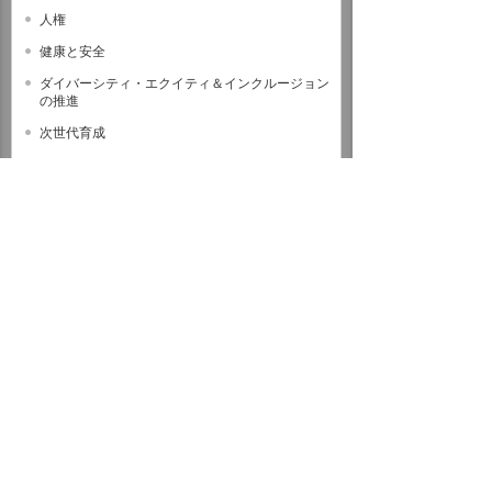
人権
健康と安全
ダイバーシティ・エクイティ＆インクルージョン
の推進
次世代育成
自然災害対策
社会貢献活動
リユースPC寄贈・支援プログラム
たのくんからの贈り物
大塚商会ハートフル基金
ハッピーポイント寄付プログラム
フードバンク支援（食料支援）
献血
収集ボランティア
地域清掃
千代田区社会福祉協議会への支援