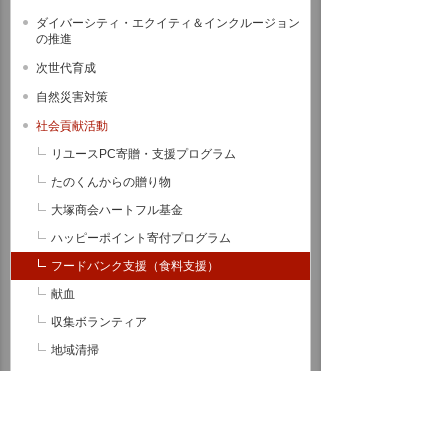
ダイバーシティ・エクイティ＆インクルージョン
の推進
次世代育成
自然災害対策
社会貢献活動
リユースPC寄贈・支援プログラム
たのくんからの贈り物
大塚商会ハートフル基金
ハッピーポイント寄付プログラム
フードバンク支援（食料支援）
献血
収集ボランティア
地域清掃
千代田区社会福祉協議会への支援
ボランティア休暇
東日本大震災に関する支援