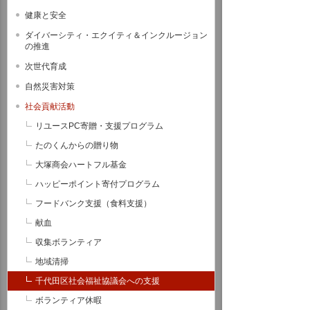
健康と安全
ダイバーシティ・エクイティ＆インクルージョン
の推進
次世代育成
自然災害対策
社会貢献活動
リユースPC寄贈・支援プログラム
たのくんからの贈り物
大塚商会ハートフル基金
ハッピーポイント寄付プログラム
フードバンク支援（食料支援）
献血
収集ボランティア
地域清掃
千代田区社会福祉協議会への支援
ボランティア休暇