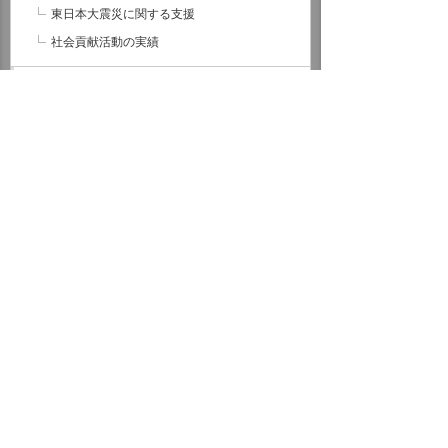
東日本大震災に関する支援
社会貢献活動の実績
ガバナンス
サステナビリティデータ
外部評価・参加しているイニシアティブ
GRIスタンダード対照表
サステナビリティに関するお知らせ
統合報告書（IR情報）
ホーム
企業情報
サステナビリティ
社会への取り組み
社会貢献活動
千代田区社会福祉協議会への支援
イベント・セミナー
お問い合わせ