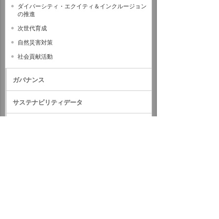
ダイバーシティ・エクイティ＆インクルージョン
の推進
次世代育成
自然災害対策
社会貢献活動
ガバナンス
サステナビリティデータ
外部評価・参加しているイニシアティブ
GRIスタンダード対照表
サステナビリティに関するお知らせ
統合報告書（IR情報）
ホーム
企業情報
サステナビリティ