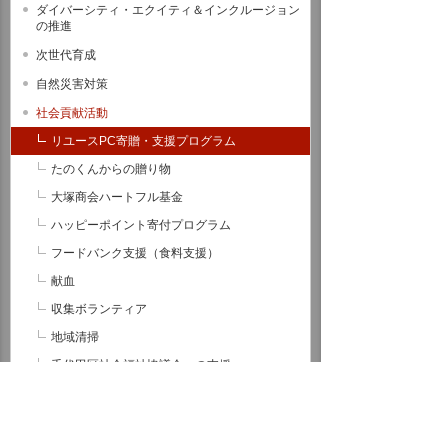
ダイバーシティ・エクイティ＆インクルージョン
の推進
次世代育成
自然災害対策
社会貢献活動
リユースPC寄贈・支援プログラム
たのくんからの贈り物
大塚商会ハートフル基金
ハッピーポイント寄付プログラム
フードバンク支援（食料支援）
献血
収集ボランティア
地域清掃
千代田区社会福祉協議会への支援
ボランティア休暇
東日本大震災に関する支援