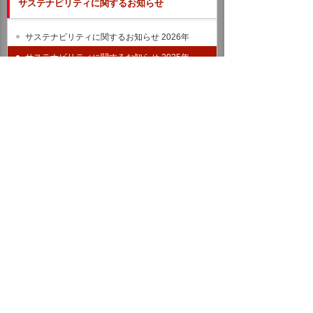
サステナビリティに関するお知らせ
サステナビリティに関するお知らせ 2026年
サステナビリティに関するお知らせ 2025年
サステナビリティのお知らせ バックナンバー
統合報告書（IR情報）
ホーム
企業情報
サステナビリティ
サステナビリティに関するお知らせ
2025年
令和7年岩手県大船渡市林野火災に対して義援金を送りました
イベント・セミナー
お問い合わせ
ニュース・お知らせ
情報セキュリティ基本方針
個人情報保護方針
ソーシャルメディア利用方針
サイトの利用条件
ヘルプ
サイトマップ
English
©
2026 OTSUKA CORPORATION