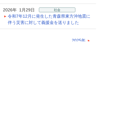
2026年 1月29日
社会
令和7年12月に発生した青森県東方沖地震に
伴う災害に対して義援金を送りました
2025年
ナビゲーションメニュー
サステナビリティ
基本方針
マテリアリティ
環境への取り組み
社会への取り組み
ガバナンス