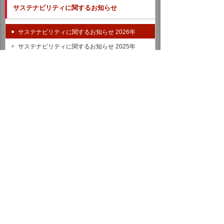
サステナビリティに関するお知らせ
サステナビリティに関するお知らせ 2026年
サステナビリティに関するお知らせ 2025年
サステナビリティのお知らせ バックナンバー
統合報告書（IR情報）
ホーム
企業情報
サステナビリティ
サステナビリティに関するお知らせ
2026年
サステナビリティデータ CO2排出量とエネルギー使用量の
一部を公開しました
イベント・セミナー
お問い合わせ
ニュース・お知らせ
情報セキュリティ基本方針
個人情報保護方針
ソーシャルメディア利用方針
サイトの利用条件
ヘルプ
サイトマップ
English