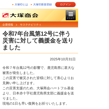
大塚IDとは
大塚ID新規登録
ログイン
メニュー
企業情報
サステナビリティ
令和7年台風第12号に伴う
災害に対して義援金を送り
ました
2025年10月31日
令和７年台風12号の影響で、鹿児島県に甚大な
被害が発生しました。
この災害で被災された皆様に対して衷心よりお
見舞い申し上げます。
この災害支援のため、大塚商会ハートフル基金
より、日本赤十字社鹿児島県支部に義援金を送
りました。
現地の1日も早い復興をお祈りいたします。