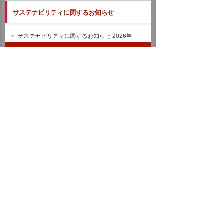
サステナビリティに関するお知らせ
サステナビリティに関するお知らせ 2026年
サステナビリティに関するお知らせ 2025年
サステナビリティのお知らせ バックナンバー
統合報告書（IR情報）
ホーム
企業情報
サステナビリティ
サステナビリティに関するお知らせ
2025年
令和7年台風第12号に伴う災害に対して義援金を送りました
イベント・セミナー
お問い合わせ
ニュース・お知らせ
情報セキュリティ基本方針
個人情報保護方針
ソーシャルメディア利用方針
サイトの利用条件
ヘルプ
サイトマップ
English