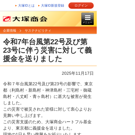
大塚IDとは
大塚ID新規登録
ログイン
メニュー
企業情報
サステナビリティ
令和7年台風第22号及び第
23号に伴う災害に対して義
援金を送りました
2025年11月17日
令和７年台風第22号及び第23号の影響で、東京
都（利島村・新島村・神津島村・三宅村・御蔵
島村・八丈町・青ヶ島村）に甚大な被害が発生
しました。
この災害で被災された皆様に対して衷心よりお
見舞い申し上げます。
この災害支援のため、大塚商会ハートフル基金
より、東京都に義援金を送りました。
現地の1日も早い復興をお祈りいたします。