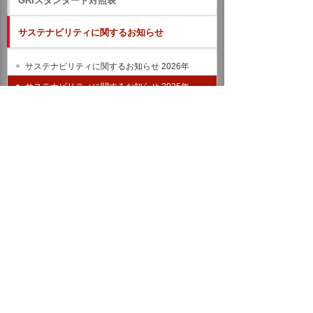
GRIスタンダード対照表
サステナビリティに関するお知らせ
サステナビリティに関するお知らせ 2026年
サステナビリティに関するお知らせ 2025年
サステナビリティのお知らせ バックナンバー
統合報告書（IR情報）
ホーム
企業情報
サステナビリティ
サステナビリティに関するお知らせ
2025年
令和7年台風第22号及び第23号に伴う災害に対して義援金を送
りました
イベント・セミナー
お問い合わせ
ニュース・お知らせ
情報セキュリティ基本方針
個人情報保護方針
ソーシャルメディア利用方針
サイトの利用条件
ヘルプ