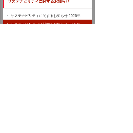
サステナビリティに関するお知らせ
サステナビリティに関するお知らせ 2026年
サステナビリティに関するお知らせ 2025年
サステナビリティのお知らせ バックナンバー
統合報告書（IR情報）
ホーム
企業情報
サステナビリティ
サステナビリティに関するお知らせ
2025年
令和7年11月大分県大規模火災に対して義援金を送りました
イベント・セミナー
お問い合わせ
ニュース・お知らせ
情報セキュリティ基本方針
個人情報保護方針
ソーシャルメディア利用方針
サイトの利用条件
ヘルプ
サイトマップ
English
©
2026 OTSUKA CORPORATION