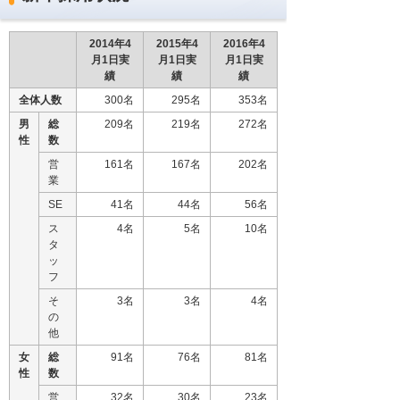
2014年4
2015年4
2016年4
月1日実
月1日実
月1日実
績
績
績
全体人数
300名
295名
353名
男
総
209名
219名
272名
性
数
営
161名
167名
202名
業
SE
41名
44名
56名
ス
4名
5名
10名
タ
ッ
フ
そ
3名
3名
4名
の
他
女
総
91名
76名
81名
性
数
営
32名
30名
23名