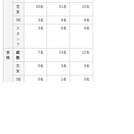
営
20名
31名
12名
業
SE
3名
8名
8名
ス
3名
6名
6名
タ
ッ
フ
女
総
7名
13名
12名
性
数
営
0名
3名
0名
業
SE
0名
1名
0名
ス
7名
9名
12名
タ
ッ
フ
注：中途採用状況は2013年、2012年は1月～12月実
績。2011年は4月1日実績。