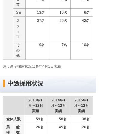
業
SE
13名
10名
6名
ス
37名
29名
42名
タ
ッ
フ
そ
9名
7名
10名
の
他
注：新卒採用状況は各年4月1日実績
中途採用状況
2013年1
2014年1
2015年1
月～12月
月～12月
月～12月
実績
実績
実績
全体人数
59名
58名
38名
男
総
26名
45名
26名
性
数