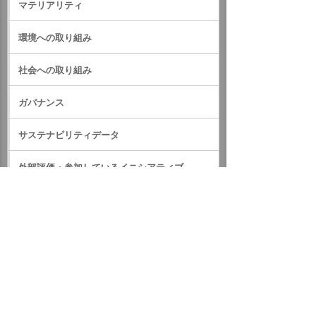
マテリアリティ
環境への取り組み
社会への取り組み
ガバナンス
サステナビリティデータ
外部評価・参加しているイニシアティブ
GRIスタンダード対照表
サステナビリティに関するお知らせ
統合報告書（IR情報）
ホーム
企業情報
サステナビリティ
CSR実績データ集
CSR実績データ集2016