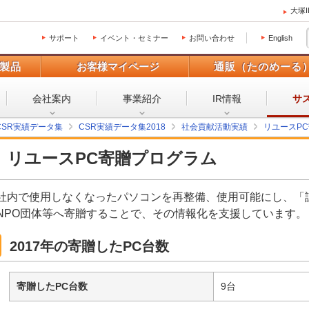
大塚
サポート
イベント・セミナー
お問い合わせ
English
製品
お客様マイページ
通販（たのめーる
会社案内
事業紹介
IR情報
サ
CSR実績データ集
CSR実績データ集2018
社会貢献活動実績
リユースPC
リユースPC寄贈プログラム
社内で使用しなくなったパソコンを再整備、使用可能にし、「
NPO団体等へ寄贈することで、その情報化を支援しています。
2017年の寄贈したPC台数
寄贈したPC台数
9台