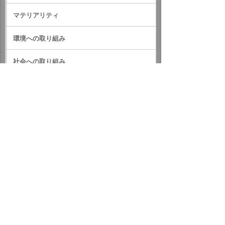
マテリアリティ
環境への取り組み
社会への取り組み
ガバナンス
サステナビリティデータ
外部評価・参加しているイニシアティブ
GRIスタンダード対照表
サステナビリティに関するお知らせ
統合報告書（IR情報）