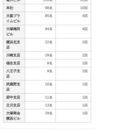
菊川ビル
150名
12回
本社
98名
10回
大森プラ
85名
4回
イムビル
大塚梅田
94名
4回
ビル
横浜北支
22名
2回
店
川崎支店
29名
2回
福生支店
8名
1回
八王子支
9名
1回
店
武蔵野支
10名
1回
店
府中支店
11名
1回
立川支店
13名
1回
大塚商会
29名
1回
横浜ビル