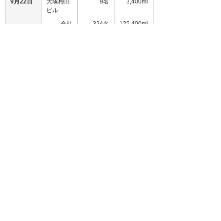
9月22日
大塚梅田
9名
3,400ml
ビル
合計
324名
125,400ml
＊ 1回の手術に使用する血液量を750mlとすると、2017
年の献血により約167名分の手術が可能になります。
ナビゲーションメニュー
サステナビリティ
基本方針
マテリアリティ
環境への取り組み
社会への取り組み
ガバナンス