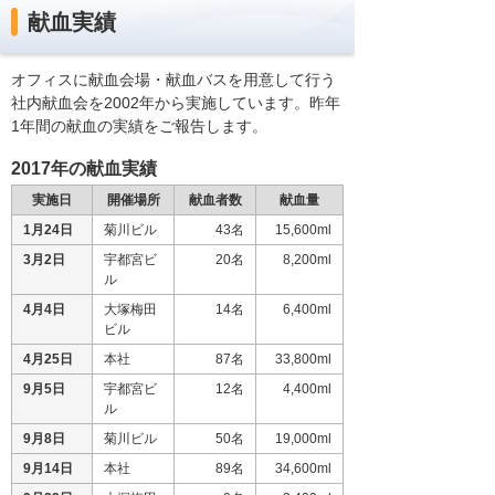
献血実績
オフィスに献血会場・献血バスを用意して行う
社内献血会を2002年から実施しています。昨年
1年間の献血の実績をご報告します。
2017年の献血実績
実施日
開催場所
献血者数
献血量
1月24日
菊川ビル
43名
15,600ml
3月2日
宇都宮ビ
20名
8,200ml
ル
4月4日
大塚梅田
14名
6,400ml
ビル
4月25日
本社
87名
33,800ml
9月5日
宇都宮ビ
12名
4,400ml
ル
9月8日
菊川ビル
50名
19,000ml
9月14日
本社
89名
34,600ml