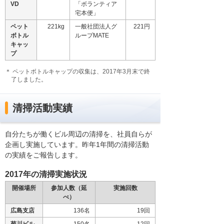
VD
「ボランティア
宅本便」
ペット
221kg
一般社団法人グ
221円
ボトル
ループMATE
キャッ
プ
＊ ペットボトルキャップの収集は、2017年3月末で終
了しました。
清掃活動実績
自分たちが働くビル周辺の清掃を、社員自らが
企画し実施しています。昨年1年間の清掃活動
の実績をご報告します。
2017年の清掃実施状況
開催場所
参加人数（延
実施回数
べ）
広島支店
136名
19回