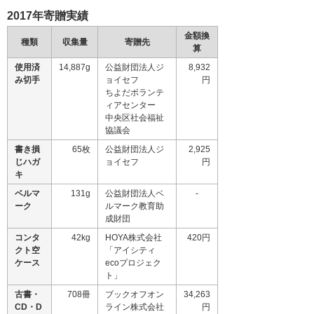
2017年寄贈実績
金額換
種類
収集量
寄贈先
算
使用済
14,887g
公益財団法人ジ
8,932
み切手
ョイセフ
円
ちよだボランテ
ィアセンター
中央区社会福祉
協議会
書き損
65枚
公益財団法人ジ
2,925
じハガ
ョイセフ
円
キ
ベルマ
131g
公益財団法人ベ
-
ーク
ルマーク教育助
成財団
コンタ
42kg
HOYA株式会社
420円
クト空
「アイシティ
ケース
ecoプロジェク
ト」
古書・
708冊
ブックオフオン
34,263
CD・D
ライン株式会社
円