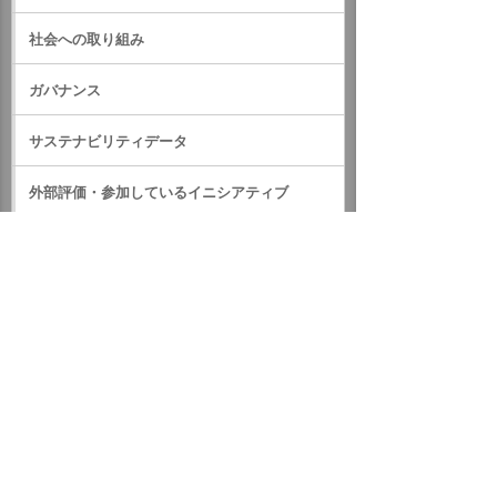
社会への取り組み
ガバナンス
サステナビリティデータ
外部評価・参加しているイニシアティブ
GRIスタンダード対照表
サステナビリティに関するお知らせ
統合報告書（IR情報）
ホーム
企業情報
サステナビリティ
CSR実績データ集
CSR実績データ集2019
従業員に関する各種データ
イベント・セミナー
お問い合わせ