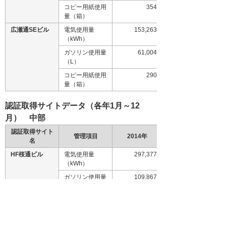
コピー用紙使用
354
量（箱）
広瀬通SEビル
電気使用量
153,263
（kWh）
ガソリン使用量
61,004
（L）
コピー用紙使用
290
量（箱）
認証取得サイトデータ（各年1月～12
月） 中部
認証取得サイト
管理項目
2014年
名
HF桜通ビル
電気使用量
297,377
（kWh）
ガソリン使用量
109,867
（L）
コピー用紙使用
894
量（箱）
岡崎東ビル
電気使用量
58,282