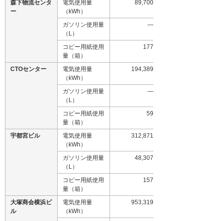
森下物流センタ
電気使用量
89,700
ー
（kWh）
ガソリン使用量
―
（L）
コピー用紙使用
177
量（箱）
CTOセンター
電気使用量
194,389
（kWh）
ガソリン使用量
―
（L）
コピー用紙使用
59
量（箱）
宇都宮ビル
電気使用量
312,871
（kWh）
ガソリン使用量
48,307
（L）
コピー用紙使用
157
量（箱）
大塚商会横浜ビ
電気使用量
953,319
ル
（kWh）