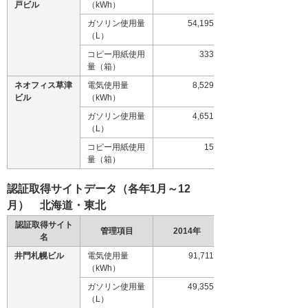
戸ビル
（kWh）
ガソリン使用量
54,195
（L）
コピー用紙使用
333
量（箱）
ネオフィス草津
電気使用量
8,529
ビル
（kWh）
ガソリン使用量
4,651
（L）
コピー用紙使用
15
量（箱）
認証取得サイトデータ（各年1月～12
月） 北海道・東北
認証取得サイト
管理項目
2014年
名
井門札幌ビル
電気使用量
91,711
（kWh）
ガソリン使用量
49,355
（L）