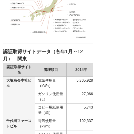
認証取得サイトデータ（各年1月～12
月） 関東
認証取得サイト
管理項目
2014年
名
大塚商会本社ビ
電気使用量
5,305,928
ル
（kWh）
ガソリン使用量
27,066
（L）
コピー用紙使用
5,743
量（箱）
千代田ファース
電気使用量
102,337
トビル
（kWh）