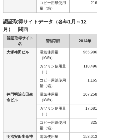
コピー用紙使用
216
量（箱）
認証取得サイトデータ（各年1月～12
月） 関西
認証取得サイト
管理項目
2014年
名
大塚梅田ビル
電気使用量
965,986
（kWh）
ガソリン使用量
110,496
（L）
コピー用紙使用
1,165
量（箱）
井門明治安田生
電気使用量
107,258
命ビル
（kWh）
ガソリン使用量
17,681
（L）
コピー用紙使用
325
量（箱）
明治安田生命神
電気使用量
153,613