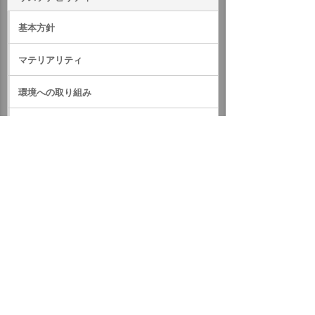
基本方針
マテリアリティ
環境への取り組み
社会への取り組み
ガバナンス
サステナビリティデータ
外部評価・参加しているイニシアティブ
GRIスタンダード対照表
サステナビリティに関するお知らせ