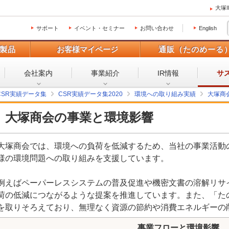
大塚
サポート
イベント・セミナー
お問い合わせ
English
製品
お客様マイページ
通販（たのめーる
会社案内
事業紹介
IR情報
サ
CSR実績データ集
CSR実績データ集2020
環境への取り組み実績
大塚商
大塚商会の事業と環境影響
大塚商会では、環境への負荷を低減するため、当社の事業活動
様の環境問題への取り組みを支援しています。
例えばペーパーレスシステムの普及促進や機密文書の溶解リサ
荷の低減につながるような提案を推進しています。また、「た
を取りそろえており、無理なく資源の節約や消費エネルギーの
事業フローと環境影響