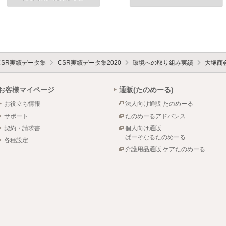
CSR実績データ集
CSR実績データ集2020
環境への取り組み実績
大塚商
お客様マイページ
通販(たのめーる)
お役立ち情報
法人向け通販 たのめーる
サポート
たのめーるアドバンス
契約・請求書
個人向け通販
ぱーそなるたのめーる
各種設定
介護用品通販 ケアたのめーる