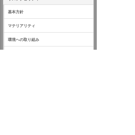
基本方針
マテリアリティ
環境への取り組み
社会への取り組み
ガバナンス
サステナビリティデータ
外部評価・参加しているイニシアティブ
GRIスタンダード対照表
サステナビリティに関するお知らせ