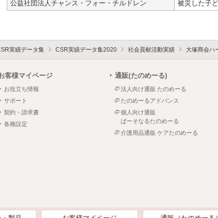
公益社団法人チャンス・フォー・チルドレン
被災した子
CSR実績データ集
CSR実績データ集2020
社会貢献活動実績
大塚商会ハー
お客様マイページ
通販(たのめーる)
お役立ち情報
法人向け通販 たのめーる
サポート
たのめーるアドバンス
契約・請求書
個人向け通販
ぱーそなるたのめーる
各種設定
介護用品通販 ケアたのめーる
ン・製品
お客様マイページ
通販（たのめーる