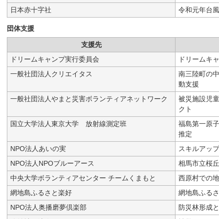
日本赤十字社
令和元年台風
団体支援
支援先
ドリームキャンプ実行委員会
ドリームキ
一般社団法人クリエイタス
南三陸町の
動支援
一般社団法人やまと災害ボランティアネットワーク
被災施設児
クト
国立大学法人東京大学 放射線測定班
福島第一原
推定
NPO法人あいの実
スキルアッ
NPO法人NPOブルーアース
相馬市立桜
中央大学ボランティアセンター チームくまもと
西原村での
網地島ふるさと楽好
網地島ふる
NPO法人奥播磨夢倶楽部
防災林形成