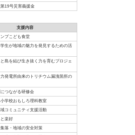
第19号災害義援金
支援内容
ャンプこども食堂
中学生が地域の魅力を発見するための活
童と島を結び生き抜く力を育むプロジェ
子力発電所由来のトリチウム漏洩箇所の
プにつながる研修会
丘小学校おもしろ理科教室
地域コミュニティ支援活動
さと楽好
と集落・地域の安全対策