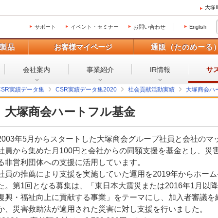
大塚
サポート
イベント・セミナー
お問い合わせ
English
製品
お客様マイページ
通販（たのめーる
会社案内
事業紹介
IR情報
サ
CSR実績データ集
CSR実績データ集2020
社会貢献活動実績
大塚商会ハー
大塚商会ハートフル基金
2003年5月からスタートした大塚商会グループ社員と会社の
社員から集めた月100円と会社からの同額支援を基金とし、災
る非営利団体への支援に活用しています。
社員の推薦により支援を実施していた運用を2019年からホー
た。第1回となる募集は、「東日本大震災または2016年1月以
復興・福祉向上に貢献する事業」をテーマにし、加入者審議を
か、災害救助法が適用された災害に対し支援を行いました。