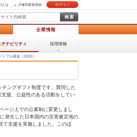
ログイン
IDとは
大塚ID新規登録
）
企業情報
採用情報
ステナビリティ
トフル基金（2020）
マッチングギフト制度です。賛同した
害支援、公益性のある活動をしてい
ムページ上での公募制に変更しまし
降に発生した日本国内の災害被災地の
経て支援を実施しました。このほ