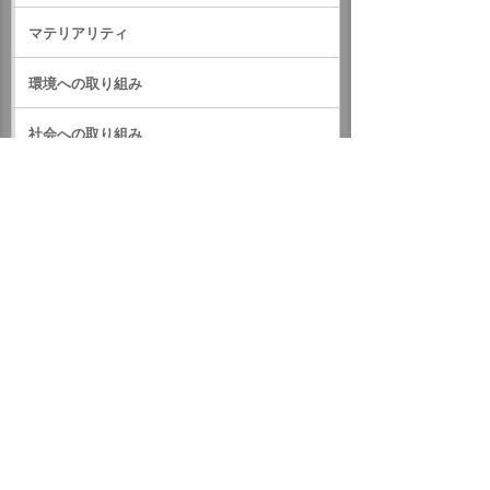
マテリアリティ
環境への取り組み
社会への取り組み
ガバナンス
サステナビリティデータ
外部評価・参加しているイニシアティブ
GRIスタンダード対照表
サステナビリティに関するお知らせ
統合報告書（IR情報）