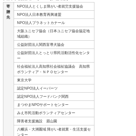
寄
NPO法人とくしま障がい者就労支援協会
贈
NPO法人日本教育再興連盟
先
NPO法人プラネットカナール
大阪ユニセフ協会（日本ユニセフ協会協定地
域組織）
公益財団法人関西盲導犬協会
公益財団法人とっとり県民活動活性化センタ
ー
社会福祉法人高知県社会福祉協議会 高知県
ボランティア・ＮＰＯセンター
東京大学
認定NPO法人イーパーツ
認定NPO法人フードバンク関西
まつやまNPOサポートセンター
みえ市民活動ボランティアセンター
障害者支援施設 眉山園
八幡浜・大洲圏域 障がい者就業・生活支援セ
ンター