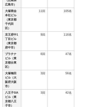
（広島県
広島市）
大塚商会
11回
105名
本社ビル
（東京都
千代田
区）
京王府中1
9回
116名
丁目ビル
（東京都
府中市）
プラチナ
6回
47名
ビル（東
京都台東
区）
大塚梅田
3回
56名
ビル（大
阪府大阪
市）
八王子SIA
3回
42名
ビル（東
京都八王
子市）