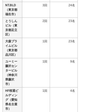
NT.BLD
3回
24名
（東京都
福生市）
とうしん
2回
23名
ビル（東
京都足立
区）
大森プラ
1回
23名
イムビル
（東京都
品川区）
ユーミー
1回
9名
藤沢セン
タービル
（神奈川
県藤沢
市）
HF桜通ビ
1回
4名
ルディン
グ（愛知
県名古屋
市）