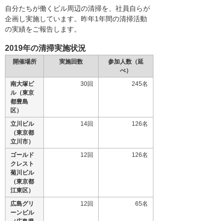
自分たちが働くビル周辺の清掃を、社員自らが
企画し実施しています。昨年1年間の清掃活動
の実績をご報告します。
2019年の清掃実施状況
開催場所
実施回数
参加人数（延
べ）
南大塚ビ
30回
245名
ル（東京
都豊島
区）
立川ビル
14回
126名
（東京都
立川市）
ゴールド
12回
126名
クレスト
菊川ビル
（東京都
江東区）
広島グリ
12回
65名
ーンビル