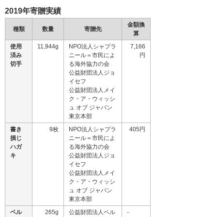
2019年寄贈実績
金額換
種類
数量
寄贈先
算
使用
11,944g
NPO法人シャプラ
7,166
済み
ニール＝市民によ
円
切手
る海外協力の会
公益財団法人ジョ
イセフ
公益財団法人メイ
ク・ア・ウィッシ
ュ オブ ジャパン
東京本部
書き
9枚
NPO法人シャプラ
405円
損じ
ニール＝市民によ
ハガ
る海外協力の会
キ
公益財団法人ジョ
イセフ
公益財団法人メイ
ク・ア・ウィッシ
ュ オブ ジャパン
東京本部
ベル
265g
公益財団法人ベル
-