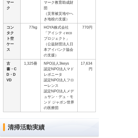
マー
マーク教育助成財
ク
団
（災害被災地やへ
き地校の支援）
コン
77kg
HOYA株式会社
770円
タク
「アイシティeco
ト空
プロジェクト」
ケー
（公益財団法人日
ス
本アイバンク協会
の支援）
古
1,325冊
NPO法人3keys
17,634
書・C
認定NPO法人マド
円
D・D
レボニータ
VD
認定NPO法人フロ
ーレンス
認定NPO法人メデ
ュサン・デュ・モ
ンド ジャポン世界
の医療団
清掃活動実績