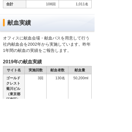
合計
108回
1,011名
献血実績
オフィスに献血会場・献血バスを用意して行う
社内献血会を2002年から実施しています。昨年
1年間の献血の実績をご報告します。
2019年の献血実績
サイト名
実施回数
献血者数
献血量
ゴールド
3回
130名
50,200ml
クレスト
菊川ビル
（東京都
江東区）
大塚商会
2回
179名
70,600ml
本社ビル
（東京都
千代田
区）