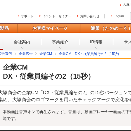
大塚
サポート
イベント・セミナー
お問い合わせ
English
製品
お客様マイページ
通販（たのめーる
会社案内
事業紹介
IR情報
サ
広告宣伝
企業広告
企業CM
企業CM DX・従業員編その2（15秒）
企業CM
DX・従業員編その2（15秒）
大塚商会の企業CM「DX・従業員編その2」の15秒バージョ
集め、大塚商会のロゴマークを用いたチェックマークで変化を
本動画は音声オンで再生されます。音量は、動画プレーヤー画面の下
能です。