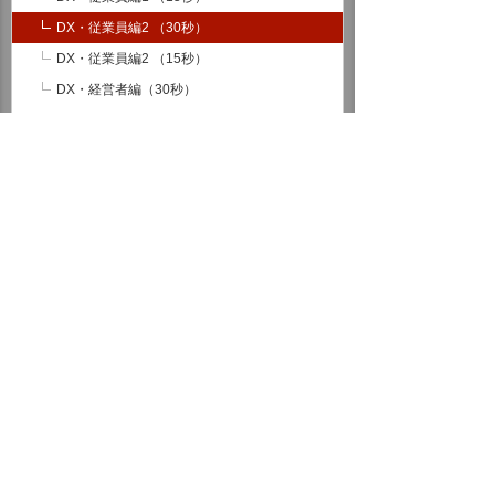
DX・従業員編2 （30秒）
DX・従業員編2 （15秒）
DX・経営者編（30秒）
DX・経営者編（15秒）
ドキュメントソリュ―ション広告
たのめーる広告
ミニ番組提供
看板広告
お客様とともに
従業員とともに
メーカー、ベンダーとともに
ホーム
企業情報
大塚商会について
広告宣伝
企業広告
企業CM