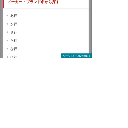
メーカー・ブランド名から探す
あ行
か行
さ行
た行
な行
ページID：00265801
は行
ま行
や行
ら行
わ行
A B C
D E F
G H I
J K L