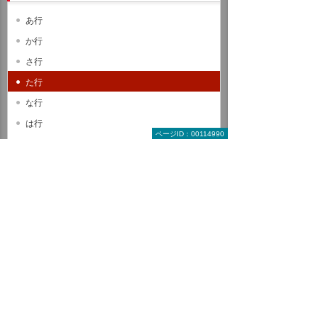
あ行
か行
さ行
た行
な行
は行
ページID：00114990
ま行
や行
ら行
わ行
A B C
D E F
G H I
J K L
M N O