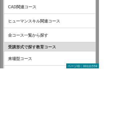
CAD関連コース
ヒューマンスキル関連コース
全コース一覧から探す
受講形式で探す教育コース
来場型コース
ページID：00111559
オンラインコース
動画配信コース
開催形式で探す教育コース
定期開催研修
企業研修（来場・出張）