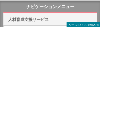
ナビゲーションメニュー
人材育成支援サービス
ページID：00160278
人材育成支援サービスの特長
お知らせ・新着情報
コース検索
カタログ・チラシダウンロード
ジャンルで探す教育コース
IT関連コース
CAD関連コース
ヒューマンスキル関連コース