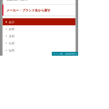
メーカー・ブランド名から探す
あ行
か行
さ行
た行
な行
ページID：00097871
は行
ま行
や行
ら行
わ行
A B C
D E F
G H I