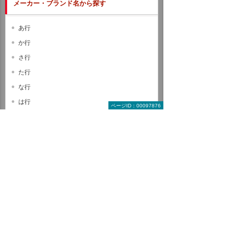
メーカー・ブランド名から探す
あ行
か行
さ行
た行
な行
は行
ページID：00097876
ま行
や行
ら行
わ行
A B C
D E F
G H I
J K L