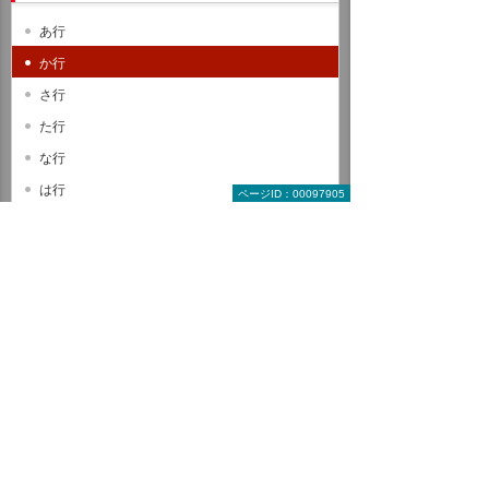
あ行
か行
さ行
た行
な行
は行
ページID：00097905
ま行
や行
ら行
わ行
A B C
D E F
G H I
J K L
M N O