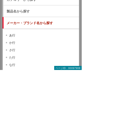
製品名から探す
メーカー・ブランド名から探す
あ行
か行
さ行
た行
な行
ページID：00097908
は行
ま行
や行
ら行
わ行
A B C