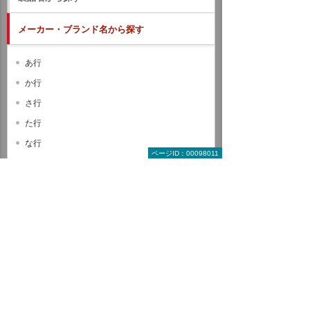
メーカー・ブランド名から探す
あ行
か行
さ行
た行
な行
ページID：00098011
は行
ま行
や行
ら行
わ行
A B C
D E F
G H I