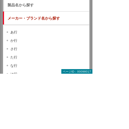
製品名から探す
メーカー・ブランド名から探す
あ行
か行
さ行
た行
な行
ページID：00098017
は行
ま行
や行
ら行
わ行
A B C
D E F