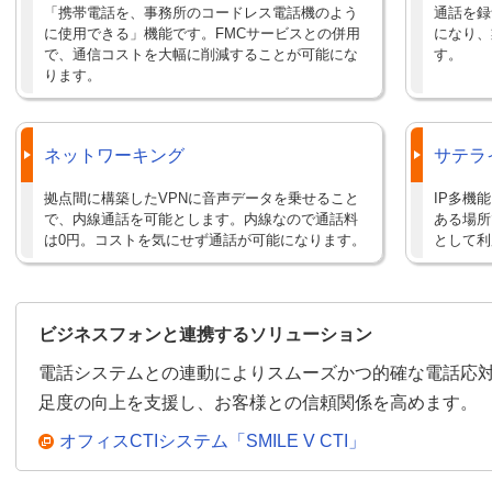
「携帯電話を、事務所のコードレス電話機のよう
通話を録
に使用できる」機能です。FMCサービスとの併用
になり、
で、通信コストを大幅に削減することが可能にな
す。
ります。
ネットワーキング
サテラ
拠点間に構築したVPNに音声データを乗せること
IP多機
で、内線通話を可能とします。内線なので通話料
ある場所
は0円。コストを気にせず通話が可能になります。
として利
ビジネスフォンと連携するソリューション
電話システムとの連動によりスムーズかつ的確な電話応
足度の向上を支援し、お客様との信頼関係を高めます。
オフィスCTIシステム「SMILE V CTI」