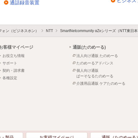
ビジネス
通話録音装置
フォン（ビジネスホン）
NTT
SmartNetcommunity αZxシリーズ（NTT東
お客様マイページ
通販(たのめーる)
お役立ち情報
法人向け通販 たのめーる
サポート
たのめーるアドバンス
契約・請求書
個人向け通販
ぱーそなるたのめーる
各種設定
介護用品通販 ケアたのめーる
ン・製品
お客様マイページ
通販（たのめーる