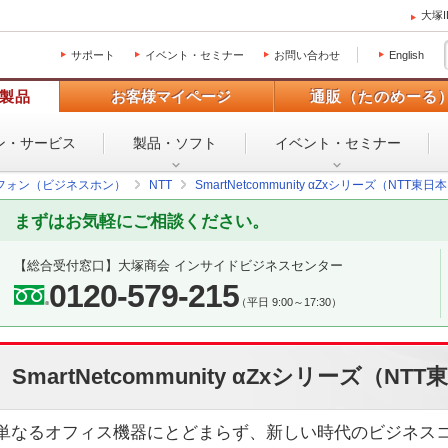
大塚
サポート
イベント・セミナー
お問い合わせ
English
製品
お客様マイページ
通販（たのめーる
ン・
サービス
製品・ソフト
イベント・
セミナー
フォン（ビジネスホン）
NTT
SmartNetcommunity αZxシリーズ（NTT東
まずはお気軽にご相談ください。
【総合受付窓口】
大塚商会 インサイドビジネスセンター
0120-579-215
（平日 9:00～17:30）
SmartNetcommunity αZxシリーズ（N
単なるオフィス機器にとどまらず、新しい時代のビジネス