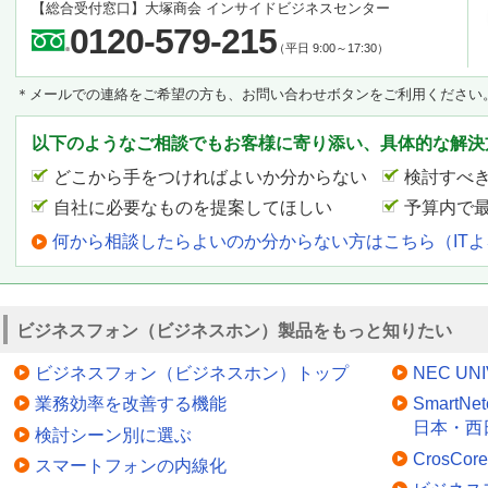
【総合受付窓口】
大塚商会 インサイドビジネスセンター
0120-579-215
（平日 9:00～17:30）
＊メールでの連絡をご希望の方も、お問い合わせボタンをご利用ください
以下のようなご相談でもお客様に寄り添い、具体的な解決
どこから手をつければよいか分からない
検討すべ
自社に必要なものを提案してほしい
予算内で
何から相談したらよいのか分からない方はこちら（IT
ビジネスフォン（ビジネスホン）製品をもっと知りたい
ビジネスフォン（ビジネスホン）トップ
NEC UNI
業務効率を改善する機能
SmartN
日本・西
検討シーン別に選ぶ
CrosC
スマートフォンの内線化