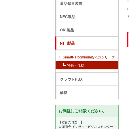
通話録音装置
NEC製品
OKI製品
NTT製品
SmartNetcommunity αZxシリーズ
特長・仕様
クラウドPBX
価格
お気軽にご相談ください。
【総合受付窓口】
大塚商会 インサイドビジネスセンター