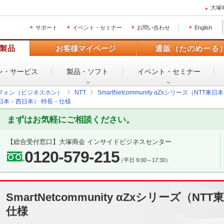
大塚
サポート
イベント・セミナー
お問い合わせ
English
製品
お客様マイページ
通販（たのめーる
ン・
サービス
製品・ソフト
イベント・
セミナー
フォン（ビジネスホン）
NTT
SmartNetcommunity αZxシリーズ（NTT東
NTT東日本・西日本） 特長・仕様
まずはお気軽にご相談ください。
【総合受付窓口】
大塚商会 インサイドビジネスセンター
0120-579-215
（平日 9:00～17:30）
SmartNetcommunity αZxシリーズ（N
仕様