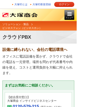
大塚IDとは
大塚ID新規登録
ログイン
メニュー
ソリューション・製品
ビジネスフォン（ビジネスホン）
クラウドPBX
設備に縛られない、会社の電話環境へ
オフィスに電話設備を置かず、クラウドで会社
の電話を一元管理。場所を問わず代表番号や内
線を使え、コストと運用負担を大幅に抑えられ
ます。
まずはお気軽にご相談ください。
【総合受付窓口】
大塚商会 インサイドビジネスセンター
0120-579-215
（平日 9:00～17:30）