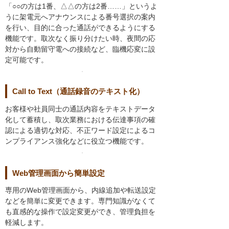
「○○の方は1番、△△の方は2番……」というよ
うに架電元へアナウンスによる番号選択の案内
を行い、目的に合った通話ができるようにする
機能です。取次なく振り分けたい時、夜間の応
対から自動留守電への接続など、臨機応変に設
定可能です。
Call to Text（通話録音のテキスト化）
お客様や社員同士の通話内容をテキストデータ
化して蓄積し、取次業務における伝達事項の確
認による適切な対応、不正ワード設定によるコ
ンプライアンス強化などに役立つ機能です。
Web管理画面から簡単設定
専用のWeb管理画面から、内線追加や転送設定
などを簡単に変更できます。専門知識がなくて
も直感的な操作で設定変更ができ、管理負担を
軽減します。