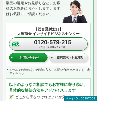
製品の選定やお見積りなど、お客
様のお悩みにお応えします。まず
はお気軽にご相談ください。
【総合受付窓口】
大塚商会 インサイドビジネスセンター
0120-579-215
（平日 9:00～17:30）
お問い合わせ
資料請求・お見積り
＊メールでの連絡をご希望の方も、お問い合わせボタンをご利
用ください。
以下のようなご相談でもお客様に寄り添い、
具体的な解決方法をアドバイスします
どこから手をつければよいか分からない
ページID：00307008
検討すべきポイントを教えてほしい
自社に必要なものを提案してほしい
予算内で最適なプランを提案してほしい
何から相談したらよいのか分からない方はこ
ちら（ITよろず相談窓口）