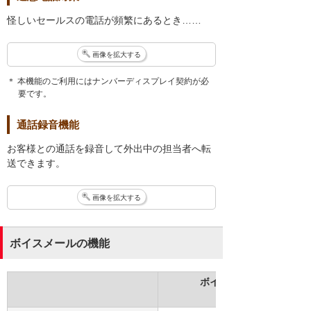
怪しいセールスの電話が頻繁にあるとき……
画像を拡大する
＊ 本機能のご利用にはナンバーディスプレイ契約が必
要です。
通話録音機能
お客様との通話を録音して外出中の担当者へ転
送できます。
画像を拡大する
ボイスメールの機能
ボイスメール
（標準）