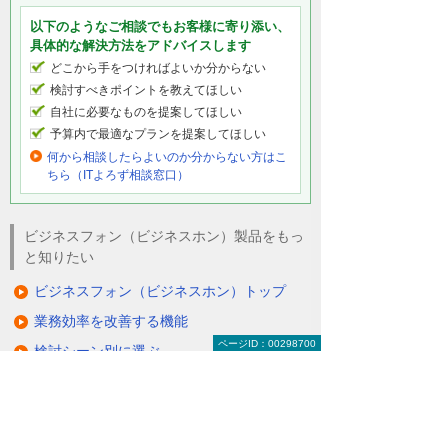
以下のようなご相談でもお客様に寄り添い、
具体的な解決方法をアドバイスします
どこから手をつければよいか分からない
検討すべきポイントを教えてほしい
自社に必要なものを提案してほしい
予算内で最適なプランを提案してほしい
何から相談したらよいのか分からない方はこ
ちら（ITよろず相談窓口）
ビジネスフォン（ビジネスホン）製品をもっ
と知りたい
ビジネスフォン（ビジネスホン）トップ
業務効率を改善する機能
ページID：00298700
検討シーン別に選ぶ
スマートフォンの内線化
通話録音装置
NEC UNIVERGE Aspire 6