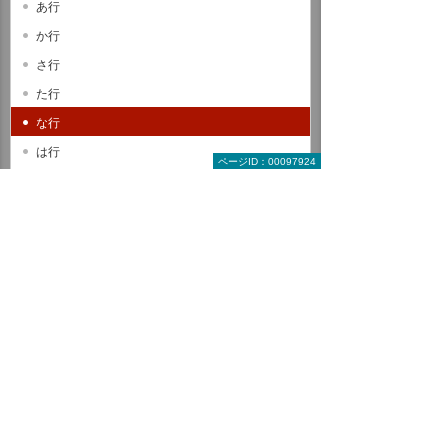
あ行
か行
さ行
た行
な行
は行
ページID：00097924
ま行
や行
ら行
わ行
A B C
D E F
G H I
J K L
M N O
P Q R