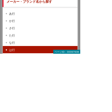
メーカー・ブランド名から探す
あ行
か行
さ行
た行
な行
は行
ページID：00097938
ま行
や行
ら行
わ行
A B C
D E F
G H I
J K L